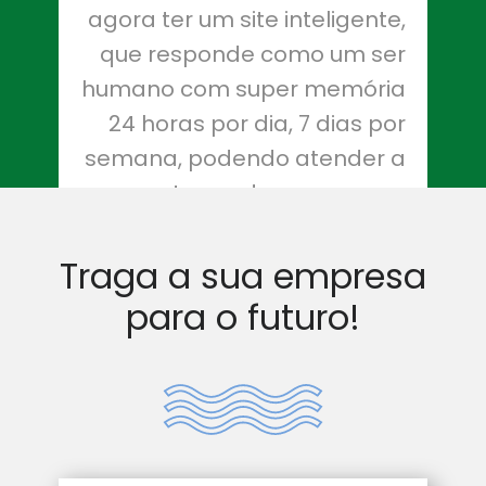
agora ter um site inteligente,
que responde como um ser
humano com super memória
24 horas por dia, 7 dias por
semana, podendo atender a
centenas de pessoas ao
mesmo tempo é algo
surpreendente.
Traga a sua empresa
para o futuro!
QUERO SABER MAIS